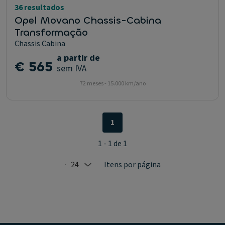
36 resultados
Opel Movano Chassis-Cabina
Transformação
Chassis Cabina
a partir de
€ 565
sem IVA
72 meses - 15.000 km/ano
1
1 - 1 de 1
24
Itens por página
Selected: 24