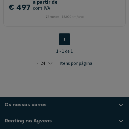
a partir de
€ 497
com IVA
72 meses - 15.000 km/ano
1
1 - 1 de 1
24
Itens por página
Selected: 24
Os nossos carros
Renting na Ayvens