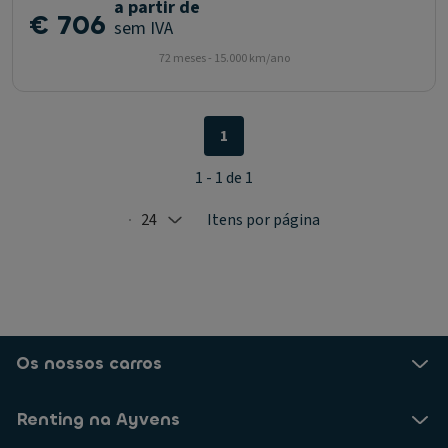
a partir de
€ 706
sem IVA
72 meses - 15.000 km/ano
1
1 - 1 de 1
24
Itens por página
Selected: 24
Os nossos carros
Renting na Ayvens