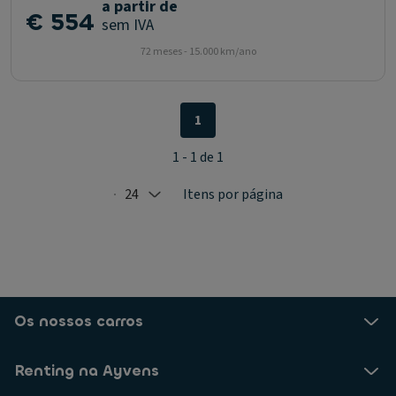
a partir de
€ 554
sem IVA
72 meses - 15.000 km/ano
1
1 - 1 de 1
24
Itens por página
Selected: 24
Os nossos carros
Renting na Ayvens