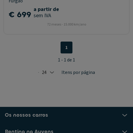
Furgão
a partir de
€ 699
sem IVA
72 meses - 15.000 km/ano
1
1 - 1 de 1
24
Itens por página
Selected: 24
Os nossos carros
Renting na Ayvens