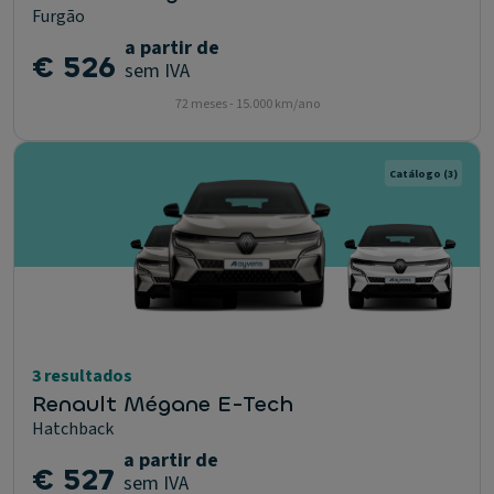
Furgão
a partir de
€ 526
sem IVA
72 meses - 15.000 km/ano
Catálogo
(3)
3 resultados
Renault Mégane E-Tech
Hatchback
a partir de
€ 527
sem IVA