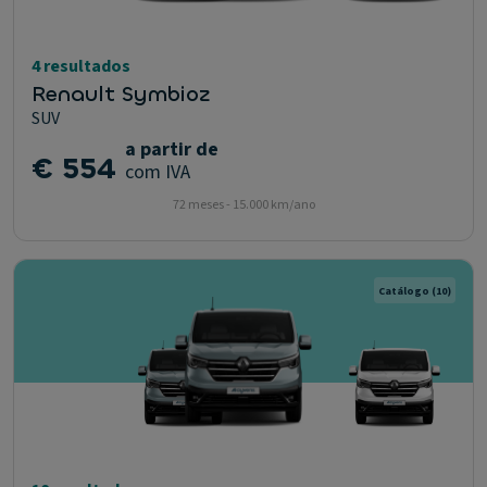
4 resultados
Renault Symbioz
SUV
a partir de
€ 554
com IVA
72 meses - 15.000 km/ano
Catálogo
(10)