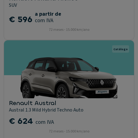
SUV
a partir de
€ 596
com IVA
72 meses - 15.000 km/ano
Catálogo
Renault Austral
Austral 1.3 Mild Hybrid Techno Auto
€ 624
com IVA
72 meses - 15.000 km/ano