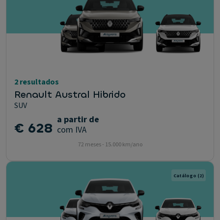
2 resultados
Renault Austral Hibrido
SUV
a partir de
€ 628
com IVA
72 meses - 15.000 km/ano
Catálogo
(2)