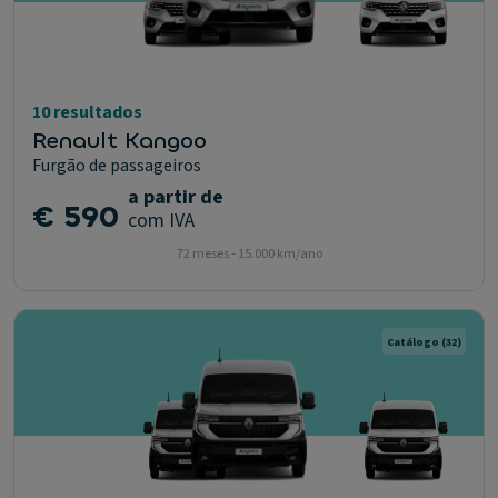
10 resultados
Renault Kangoo
Furgão de passageiros
a partir de
€ 590
com IVA
72 meses - 15.000 km/ano
Catálogo
(32)