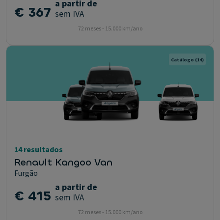
a partir de
€ 367
sem IVA
72 meses - 15.000 km/ano
Catálogo
(14)
14 resultados
Renault Kangoo Van
Furgão
a partir de
€ 415
sem IVA
72 meses - 15.000 km/ano