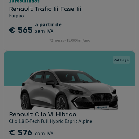
10 resultados
Renault Trafic Iii Fase Iii
Furgão
a partir de
€ 565
sem IVA
72 meses - 15.000 km/ano
Catálogo
Renault Clio Vi Hibrido
Clio 1.8 E-Tech Full Hybrid Esprit Alpine
€ 576
com IVA