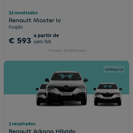
32 resultados
Renault Master Iv
Furgão
a partir de
€ 593
sem IVA
72 meses - 15.000 km/ano
Catálogo
(2)
2 resultados
Renault Arkana Hibrido