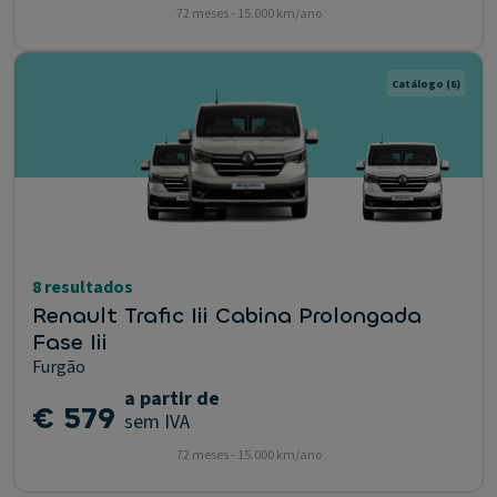
72 meses - 15.000 km/ano
Catálogo
(8)
8 resultados
Renault Trafic Iii Cabina Prolongada
Fase Iii
Furgão
a partir de
€ 579
sem IVA
72 meses - 15.000 km/ano