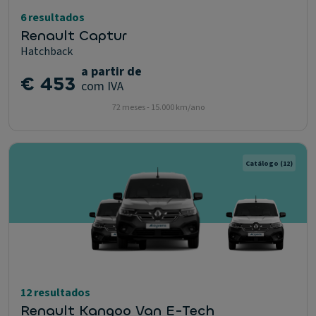
6 resultados
Renault Captur
Hatchback
a partir de
€ 453
com IVA
72 meses - 15.000 km/ano
Catálogo
(12)
12 resultados
Renault Kangoo Van E-Tech