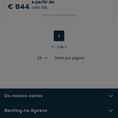
a partir de
€ 844
sem IVA
72 meses - 15.000 km/ano
1
1 - 1 de 1
24
Itens por página
Selected: 24
Os nossos carros
Renting na Ayvens