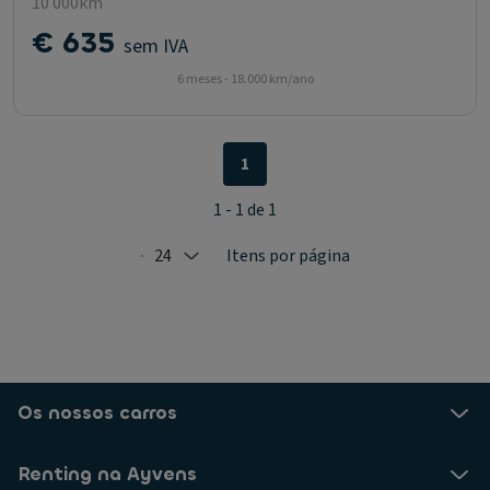
10 000km
€ 635
sem IVA
6 meses - 18.000 km/ano
1
1 - 1 de 1
24
Itens por página
Selected: 24
Os nossos carros
Renting na Ayvens