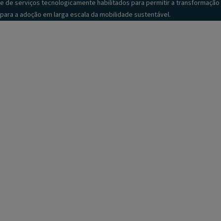
e de serviços tecnologicamente habilitados para permitir a transformação
para a adoção em larga escala da mobilidade sustentável.