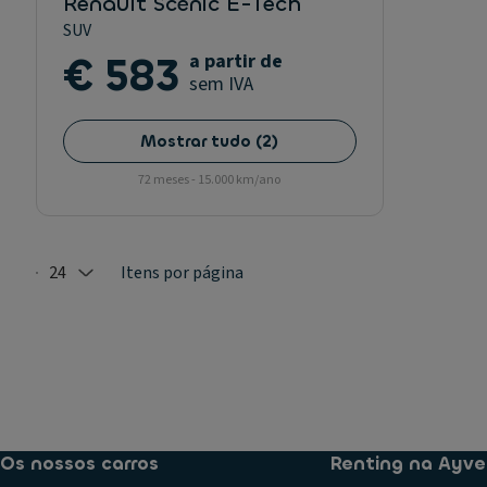
Renault Scénic E-Tech
SUV
€ 583
a partir de
sem IVA
Mostrar tudo
(
2
)
72 meses - 15.000 km/ano
24
Itens por página
Selected: 24
Os nossos carros
Renting na Ayve