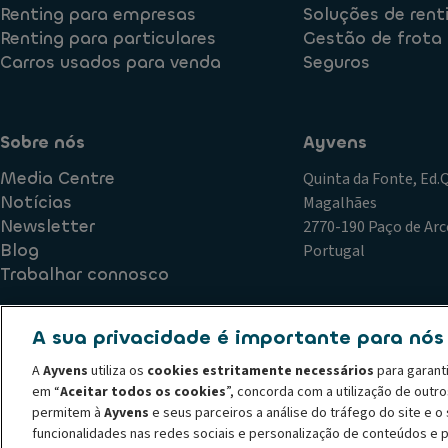
Renting para empresas
Soluções de rent
Renting para particulares
Gestão de frota
Carros usados para venda
Seguros
Sobre nós
Ayvens
Media Centre
Quinta da Fonte, Ed
Notícias
Magalhães
Newsletter
2770-190 Paço de Arc
Blog
Portugal
Trabalhar connosco
A sua privacidade é importante para nós
Política de Qualidade
Plano de Prevenção de Riscos de Corr
A
Ayvens
utiliza os
cookies estritamente necessários
para garant
Declaração de privacidade
Termos de utilização
Política
em “
Aceitar todos os cookies
”, concorda com a utilização de outr
Código de conduta
Canal de denúncias
Política de recl
permitem à
Ayvens
e seus parceiros a análise do tráfego do site e 
© 2026 A ALD Automotive I LeasePlan revela o Grupo Ayvens, a sua nova m
funcionalidades nas redes sociais e personalização de conteúdos e 